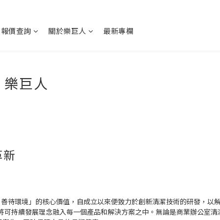
務報價查詢
關於樂巨人
最新專欄
nt 樂巨人
革新
「守護健康，善待環境」的核心價值，自成立以來便致力於創新清潔技術的研發
nner)，帶領我們將可持續發展理念融入每一個產品和解決方案之中。無論是商業