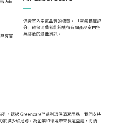
保證室內空氣品質的標籤。 「空氣標籤評
分」確保消費者能夠獲得有關產品室內空
氣排放的最佳資訊。
，無有害
。
列。透過 Greencare™ 系列環保清潔用品，我們支持
致力於減少碳足跡，為企業和環境帶來長遠益處，將清