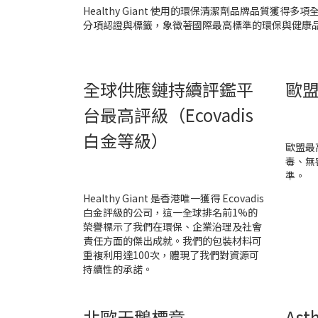
Healthy Giant 使用的環保清潔劑品牌品
分項認證與標籤，象徵著國際最高標準的環保與健康
全球供應鏈持續評鑑平
歐
台最高評級（Ecovadis
白金等級）
歐盟最
毒、無
準。
Healthy Giant 是香港唯一獲得 Ecovadis
白金評級的公司，這一全球排名前1%的
榮譽標示了我們在環保、企業治理及社會
責任方面的傑出成就。我們的包裝材料可
重複利用達100次，體現了我們對資源可
持續性的承諾。
北歐天鵝標章
Ast