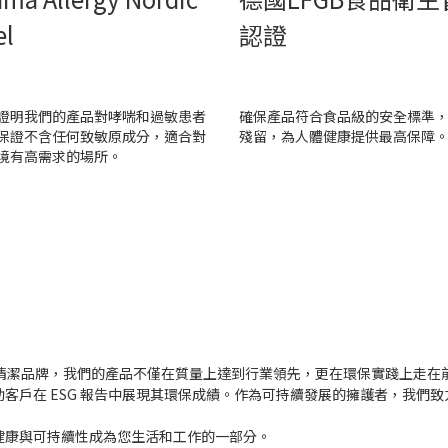
el
認證
證明我們的產品對哮喘和過敏患者
確保產品符合食品級的安全標準
保證不含任何致敏原成分，適合對
殘留，為人體健康提供最高保障
境有高需求的場所。
目標的環保清潔品牌，我們的產品不僅在質量上達到行業領先，更在環保實踐上走在前
客戶在 ESG 報告中展現其環保成績。作為可持續發展的擁護者，我們
健康與可持續性成為您生活和工作的一部分。