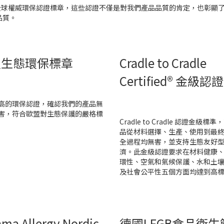
質獲得多項全球權威環保認證標章，這些認證不僅是對我們產品品質的肯定，也
品質。
盟生態環保標章
Cradle to Cradle
Certified® 金級認證
高的環保認證，確認我們的產品無
害，符合歐盟對生態保護的嚴格標
Cradle to Cradle 認證金級標
品從材料選擇、生產、使用到最
全過程均無害，並支持生態友好
濟。此金級認證要求在材料健康
環性、空氣和氣候保護、水和土
及社會公平性五個方面均達到高
hma Allergy Nordic
德國LFGB食品衛生