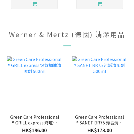
Werner & Mertz (德國) 清潔用品
Green Care Professional
Green Care Professional
® GRILL express 烤爐焗
® SANET BR75 污垢清潔
爐清潔劑 500ml
劑 500ml
HK$196.00
HK$173.00