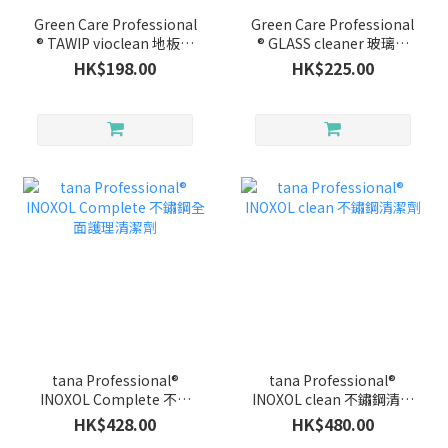
Green Care Professional
Green Care Professional
® TAWIP vioclean 地板清
® GLASS cleaner 玻璃清
潔護理劑
潔劑 (750ml)
HK$198.00
HK$225.00
tana Professional®
tana Professional®
INOXOL Complete 不鏽
INOXOL clean 不鏽鋼清潔
鋼全面護理清潔劑
劑
HK$428.00
HK$480.00