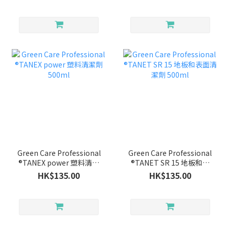
Green Care Professional
Green Care Professional
®TANEX power 塑料清潔
®TANET SR 15 地板和表
劑500ml
面清潔劑 500ml
HK$135.00
HK$135.00