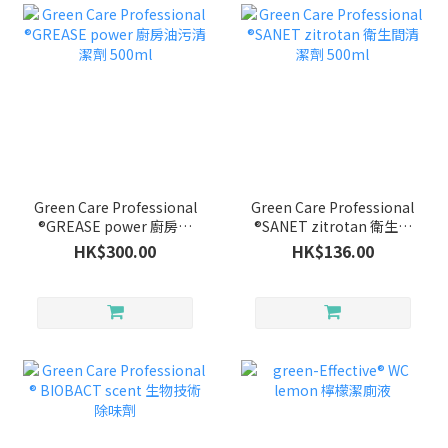
Green Care Professional
Green Care Professional
®GREASE power 廚房油
®SANET zitrotan 衛生間
污清潔劑 500ml
清潔劑 500ml
HK$300.00
HK$136.00