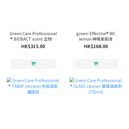
Green Care Professional
green-Effective® WC
® BIOBACT scent 生物技
lemon 檸檬潔廁液
術除味劑
HK$315.00
HK$168.00