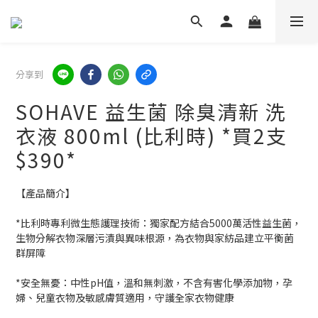
分享到
SOHAVE 益生菌 除臭清新 洗
衣液 800ml (比利時) *買2支
$390*
【產品簡介】
*比利時專利微生態護理技術：獨家配方結合5000萬活性益生菌，
生物分解衣物深層污漬與異味根源，為衣物與家紡品建立平衡菌
群屏障
*安全無憂：中性pH值，溫和無刺激，不含有害化學添加物，孕
婦、兒童衣物及敏感膚質適用，守護全家衣物健康