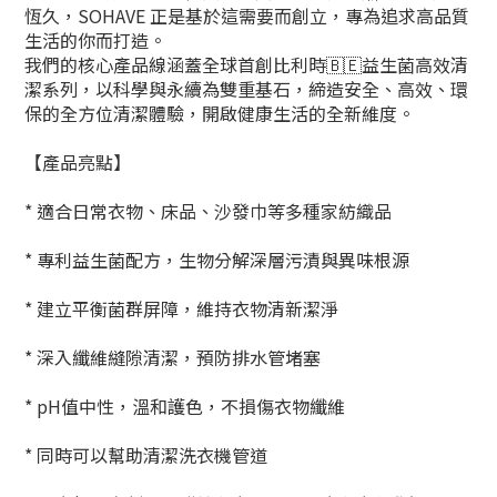
恆久，SOHAVE 正是基於這需要而創立，專為追求高品質
生活的你而打造。
我們的核心產品線涵蓋全球首創
比利時🇧🇪益生菌高效清
潔系列
，以科學與永續為雙重基石，締造安全、高效、環
保的全方位清潔體驗，開啟健康生活的全新維度。
【產品亮點】
* 適合日常衣物、床品、沙發巾等多種家紡織品
* 專利益生菌配方，生物分解深層污漬與異味根源
* 建立平衡菌群屏障，維持衣物清新潔淨
* 深入纖維縫隙清潔，預防排水管堵塞
* pH值中性，溫和護色，不損傷衣物纖維
* 同時可以幫助清潔洗衣機管道