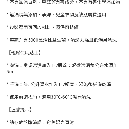
* 不含氯漂白劑、甲醛等有害成分，不含有害化學添加物
* 無酒精無添加，孕婦、兒童衣物及敏感膚質適用
* 包裝選用可回收材料，環保可持續
* 每毫升含5000萬活性益生菌，清潔力強且低泡易漂洗
【輕鬆使用貼士】
* 機洗：常規污漬加入1-2瓶蓋；輕微污漬每公升水添加
5ml
* 手洗：每5公升溫水加入1-2瓶蓋，浸泡後搓洗乾淨
* 使用前請搖勻，適用30℃-60℃溫水清洗
【溫馨提示】
* 請存放於陰涼處，避免陽光直射